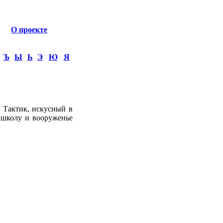
О проекте
Ъ
Ы
Ь
Э
Ю
Я
 Тактик, искусный в
ю школу и вооруженье