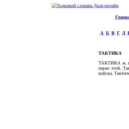
Главн
А
Б
В
Г
Д
ТАКТИКА
ТАКТИКА ж. гр
науке этой. Та
войска. Тактич