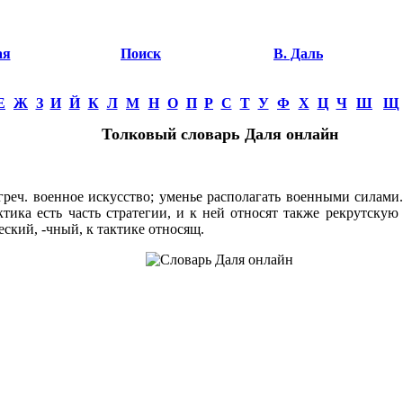
ая
Поиск
В. Даль
Е
Ж
З
И
Й
К
Л
М
Н
О
П
Р
С
Т
У
Ф
Х
Ц
Ч
Ш
Щ
Толковый словарь Даля онлайн
еч. военное искусство; уменье располагать военными силами.
ктика есть часть стратегии, и к ней относят также рекрутску
еский, -чный, к тактике относящ.