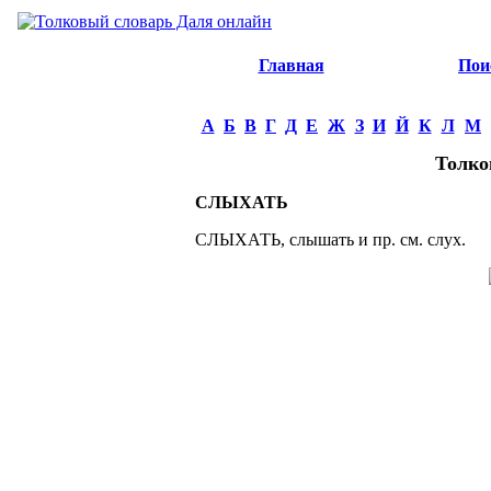
Главная
Пои
А
Б
В
Г
Д
Е
Ж
З
И
Й
К
Л
М
Толко
СЛЫХАТЬ
СЛЫХАТЬ, слышать и пр. см. слух.