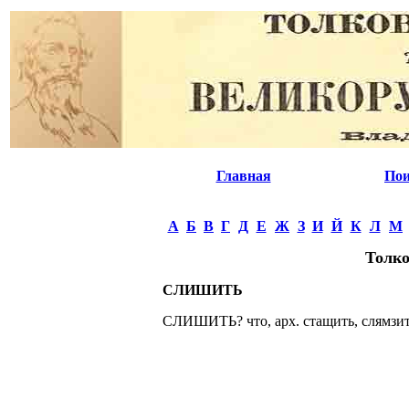
Главная
Пои
А
Б
В
Г
Д
Е
Ж
З
И
Й
К
Л
М
Толко
СЛИШИТЬ
СЛИШИТЬ? что, арх. стащить, слямзить