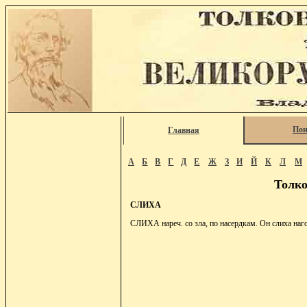
Пои
Главная
А
Б
В
Г
Д
Е
Ж
З
И
Й
К
Л
М
Толко
СЛИХА
СЛИХА нареч. со зла, по насердкам. Он слиха наго