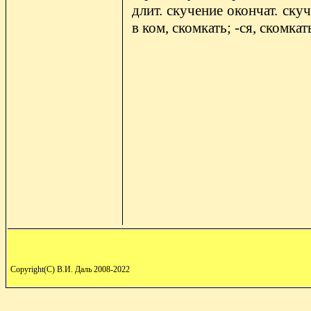
длит. скучение окончат. скуч
в ком, скомкать; -ся, скомкат
Copyright(C) В.И. Даль 2008-2022