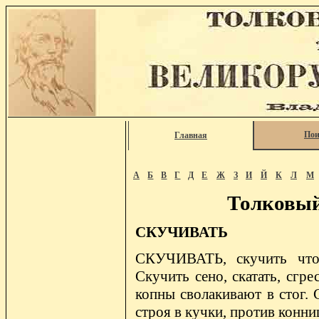
Пои
Главная
А
Б
В
Г
Д
Е
Ж
З
И
Й
К
Л
М
Толковый
СКУЧИВАТЬ
СКУЧИВАТЬ, скучить что,
Скучить сено, скатать, сгре
копны сволакивают в стог. 
строя в кучки, против конниц