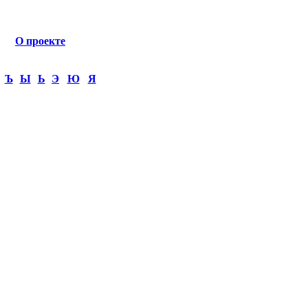
О проекте
Ъ
Ы
Ь
Э
Ю
Я