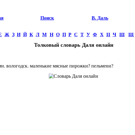
ая
Поиск
В. Даль
Е
Ж
З
И
Й
К
Л
М
Н
О
П
Р
С
Т
У
Ф
Х
Ц
Ч
Ш
Щ
Толковый словарь Даля онлайн
. вологодск. маленькие мясные пирожки? пельмени?