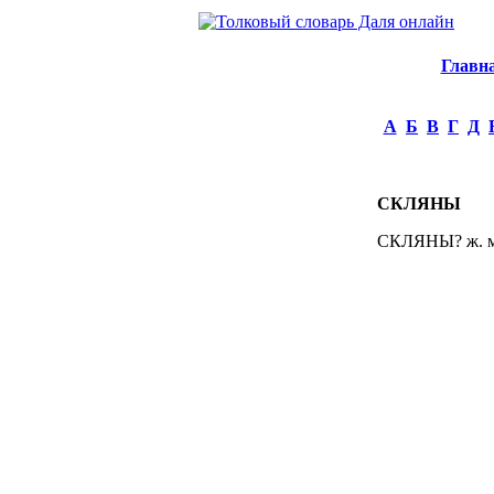
Главн
А
Б
В
Г
Д
СКЛЯНЫ
СКЛЯНЫ? ж. мн