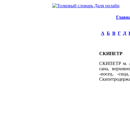
Главн
А
Б
В
Г
Д
СКИПЕТР
СКИПЕТР м. ла
сана, верховн
-носец, -сица
Скипетродержав