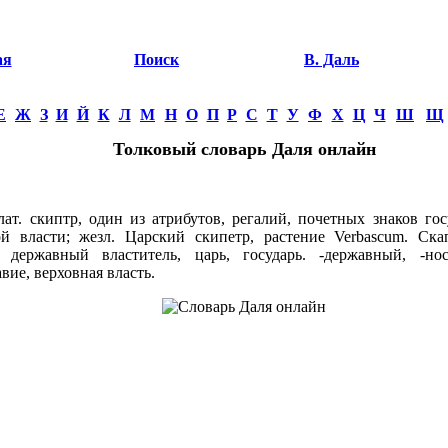
ая
Поиск
В. Даль
Е
Ж
З
И
Й
К
Л
М
Н
О
П
Р
С
Т
У
Ф
Х
Ц
Ч
Ш
Щ
Толковый словарь Даля онлайн
т. скиптр, один из атрибутов, регалий, почетных знаков госу
ой власти; жезл. Царский скипетр, растение Verbascum. Ска
, державный властитель, царь, государь. -державный, -но
ие, верховная власть.