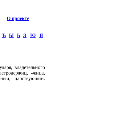
О проекте
Ъ
Ы
Ь
Э
Ю
Я
даря, владетельного
петродержиц, -жица,
сный, царствующий.