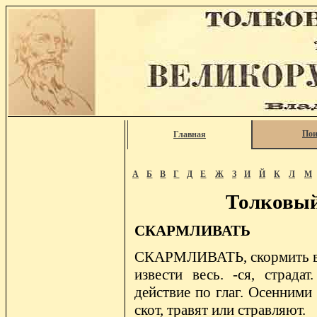
Пои
Главная
А
Б
В
Г
Д
Е
Ж
З
И
Й
К
Л
М
Толковый
СКАРМЛИВАТЬ
СКАРМЛИВАТЬ, скормить вес
извести весь. -ся, страдат
действие по глаг. Осенними
скот, травят или стравляют.