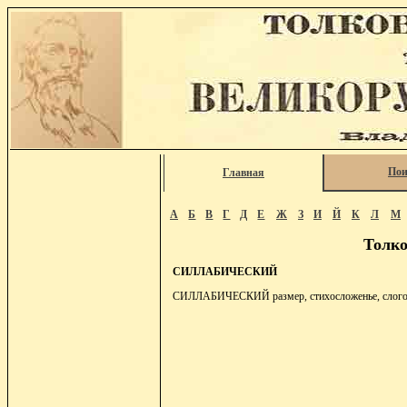
Пои
Главная
А
Б
В
Г
Д
Е
Ж
З
И
Й
К
Л
М
Толко
СИЛЛАБИЧЕСКИЙ
СИЛЛАБИЧЕСКИЙ размер, стихосложенье, слоговое, 