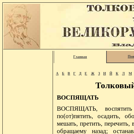
Пои
Главная
А
Б
В
Г
Д
Е
Ж
З
И
Й
К
Л
М
Толковый
ВОСПЯЩАТЬ
ВОСПЯЩАТЬ, воспятить 
по(от)пятить, осадить, обо
мешать, претить, перечить, 
обращаему назад; останав