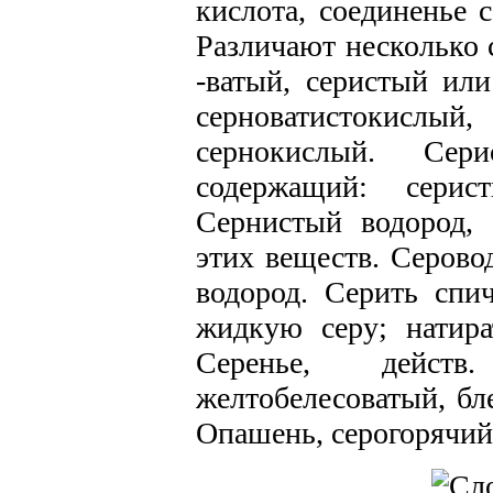
кислота, соединенье 
Различают несколько 
-ватый, серистый или
серноватистокислый, 
сернокислый. Се
содержащий: серис
Сернистый водород, 
этих веществ. Серово
водород. Серить спич
жидкую серу; натират
Серенье, дейст
желтобелесоватый, бл
Опашень, серогорячий 