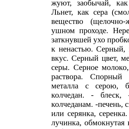
жуют, заобычай, как
Льнет, как сера (смо
вещество (щелочно-
ушном проходе. Нере
заткнувшей ухо пробко
к ненастью. Серный, 
вкус. Серный цвет, м
серы. Серное молоко,
раствора. Спорный 
металла с серою, б
колчедан. - блеск,
колчеданам. -печень, 
или серянка, серенка.
лучинка, обмокнутая 