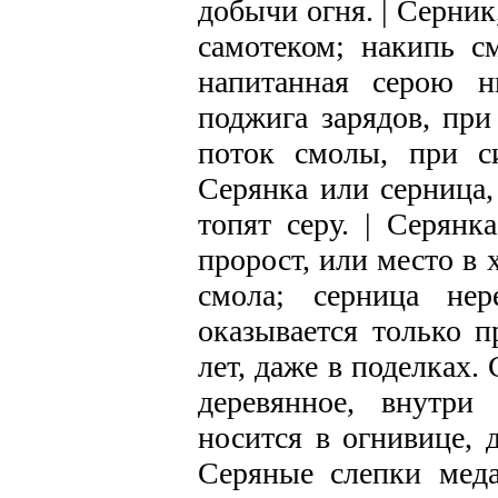
добычи огня. | Серник
самотеком; накипь с
напитанная серою н
поджига зарядов, при
поток смолы, при си
Серянка или серница,
топят серу. | Серянк
пророст, или место в 
смола; серница нер
оказывается только п
лет, даже в поделках. 
деревянное, внутри
носится в огнивице, 
Серяные слепки меда