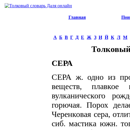
Главная
Пои
А
Б
В
Г
Д
Е
Ж
З
И
Й
К
Л
М
Толковый
СЕРА
СЕРА ж. одно из про
веществ, плавкое
вулканического рожд
горючая. Порох дела
Черенковая сера, отлит
сиб. мастика южн. то