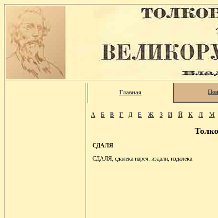
Пои
Главная
А
Б
В
Г
Д
Е
Ж
З
И
Й
К
Л
М
Толко
СДАЛЯ
СДАЛЯ, сдалека нареч. издали, издалека.