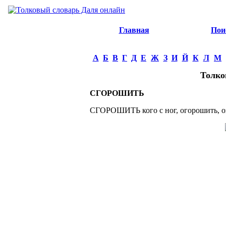
Главная
Пои
А
Б
В
Г
Д
Е
Ж
З
И
Й
К
Л
М
Толко
СГОРОШИТЬ
СГОРОШИТЬ кого с ног, огорошить, оза