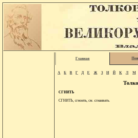
Пои
Главная
А
Б
В
Г
Д
Е
Ж
З
И
Й
К
Л
М
Толко
СГНИТЬ
СГНИТЬ, сгноить, см. сгнаивать.