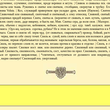
крученное, ссученное, сплетенное, вроде веревки и жгута. | Свивок и свивалка пск. св
листы или ткань. Рукопись в свитке или свитком, столбцами, свернутая в трубку. Еги
овина Voluta. | Кол, служащий привертком при укладке дров, кольев (Наумов). Свитен
ь. Свивочный или свивковый, свиточный и свитковый, к сему относящ. Свивной, свитый
пущенных прядей веревки. Свита, свитка ж. (вероятно от свивать, в знач. кутать, одева
лек свиту свою, даде нищему, и бысть наг, Мин. Свитка сера, да воля своя. | Малорос
ата, обычно с видлогою, кобеняком, кобкою, куколем; | орл. кур. тамб. калужск. новг
ермяга. | Орл-мц. калужск. сорочка, рубаха? Не в этом ли значении свита поминается и в 
лыга. Свиля и свигля об. перм-чрд. (от свиваться, снаряжаться?) провор, бойкий, рас
 черва, иже из себе свилу точит. Свиль ж. сувой, вить слоев и жилок или волокон в дер
леновая; первая обрабатывается под названьем: карельская береза, кап, болона, наплав,
Свиль, по перевою слоев ее, не колется, весьма прочна и красива в отделке. | Свиль, в с
толяры хвалят. Свилкое вост. ниж. или свилеватое дерево. Свиляный или свилявый, т
й. Свилкость, свилявосоть, свалеватость, сост., качество по прил. Свиливать, свилять, с
ься от прямого направленья; | *спятиться, отступиться от должного или покриво
т, видно свильнул! Свилющий пск. увертливый.