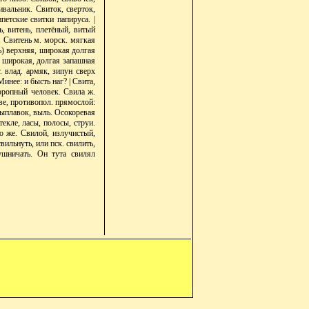
ивальник. Свиток, сверток,
петские свитки папируса. |
ь, витень, плетёный, витый
. Свитень м. морск. мягкая
ть) верхняя, широкая долгая
. широкая, долгая запашная
. влад. армяк, зипун сверх
Минее: и бысть наг? | Свита,
торопный человек. Свила ж.
еве, противопол. прямослой:
 выплавок, выль. Осокоревая
текле, ласы, полосы, струи.
о же. Свилой, излучистый,
вильнуть, или пск. свилить,
душничать. Он тута свилял