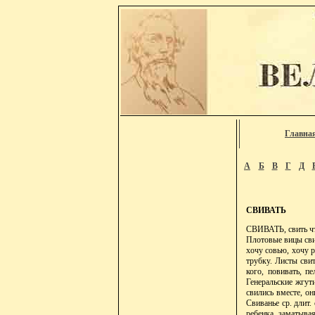
Главна
А
Б
В
Г
Д
СВИВАТЬ
СВИВАТЬ, свить что
Плотовые вицы сви
хочу совью, хочу р
трубку. Листы свит
кого, повивать, п
Генеральские жгути
свились вместе, он
Свиванье ср. длит.
ребенка, заматывая