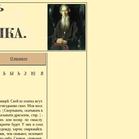
О проекте
Ъ
Ы
Ь
Э
Ю
Я
ницей. Свей из платка жгут.
 гнездышко свил. Моя коса:
 | Свертывать, скатывать в
язывати дрягилем, стар. | -
мн. или возвр. по смыслу.
крепче будет. У них и сохи
одежду, харчи; снаряжайся.
ьник, чем свивают, пеленают
то-либо. Свивок, свивочек,