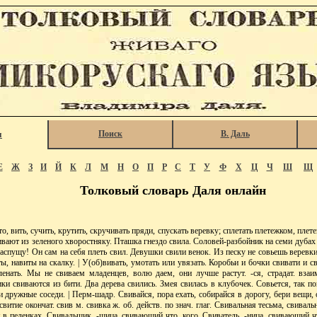
Поиск
В. Даль
я
Е
Ж
З
И
Й
К
Л
М
Н
О
П
Р
С
Т
У
Ф
Х
Ц
Ч
Ш
Щ
Толковый словарь Даля онлайн
, вить, сучить, крутить, скручивать пряди, спускать веревку; сплетать плетежком, плете
вают из зеленого хворостняку. Пташка гнездо свила. Соловей-разбойник на семи дубах
аспущу! Он сам на себя плеть свил. Девушки свили венок. Из песку не совьешь веревки.
ы, навиты на скалку. | У(об)вивать, умотать или увязать. Коробьи и бочки свивати и св
еленать. Мы не свиваем младенцев, волю даем, они лучше растут. -ся, страдат. взаи
ки свиваются из бити. Два дерева свились. Змея свилась в клубочек. Совьется, так по
и дружные соседи. | Перм-шадр. Свивайся, пора ехать, собирайся в дорогу, бери вещи, 
 свитие окончат. свив м. свивка ж. об. действ. по знач. глаг. Свивальная тесьма, свивал
 в пеленках. Свивальщик, -щица, свивающий что, кого. Свиватель, -ница, свивающий ч