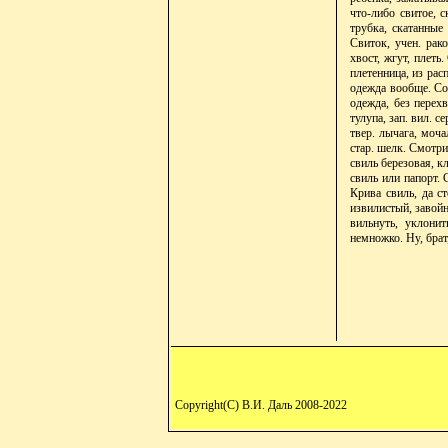
что-либо свитое, с
трубка, скатанные 
Свиток, учен. рак
хвост, жгут, плет
плетенница, из рас
одежда вообще. Сов
одежда, без перехв
тулупа, зап. вил. с
твер. лычага, моча
стар. шелк. Смотри
свиль березовая, к
свиль или папорт. 
Крива свиль, да с
извилистый, завойны
вильнуть, уклонит
немножко. Ну, бра
Copyright(C) В.И. Даль 2008-2022