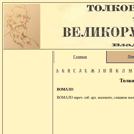
Пои
Главная
А
Б
В
Г
Д
Е
Ж
З
И
Й
К
Л
М
Толко
ВОМАЛО
ВОМАЛО нареч. сиб. арх. маловато, слишком мало