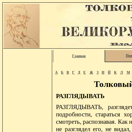
Пои
Главная
А
Б
В
Г
Д
Е
Ж
З
И
Й
К
Л
М
Толковый
РАЗГЛЯДЫВАТЬ
РАЗГЛЯДЫВАТЬ, разглядеть
подробности, стараться хо
смотреть, распознавая. Как н
не разглядел его, не видал