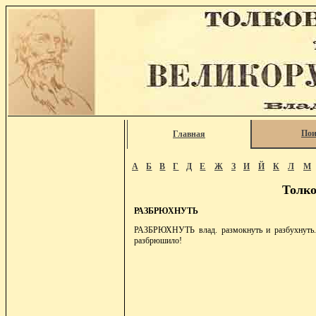
Пои
Главная
А
Б
В
Г
Д
Е
Ж
З
И
Й
К
Л
М
Толко
РАЗБРЮХНУТЬ
РАЗБРЮХНУТЬ влад. размокнуть и разбухнуть. Р
разбрюшило!