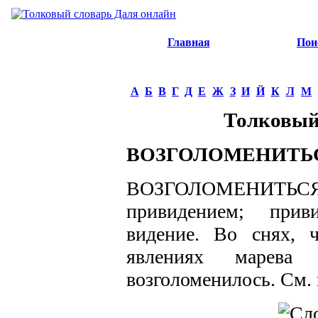
Главная
Пои
А
Б
В
Г
Д
Е
Ж
З
И
Й
К
Л
М
Толковый
ВОЗГОЛОМЕНИТЬ
ВОЗГОЛОМЕНИТЬСЯ 
привидением; приви
видение. Во снях, 
явлениях марева
возголоменилось. См. 