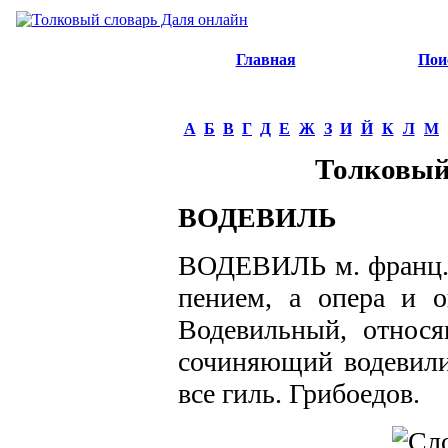
Главная
Пои
А
Б
В
Г
Д
Е
Ж
З
И
Й
К
Л
М
Толковый
ВОДЕВИЛЬ
ВОДЕВИЛЬ м. франц. 
пением, а опера и о
Водевильный, относ
сочиняющий водевили.
все гиль. Грибоедов.