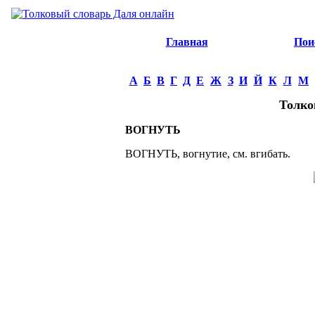
Главная
Пои
А
Б
В
Г
Д
Е
Ж
З
И
Й
К
Л
М
Толко
ВОГНУТЬ
ВОГНУТЬ, вогнутие, см. вгибать.