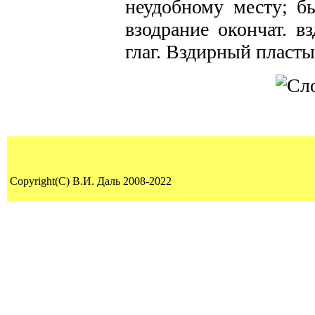
неудобному месту; бы
взодрание окончат. в
глаг. Вздирный пласты
Copyright(C) В.И. Даль 2008-2022