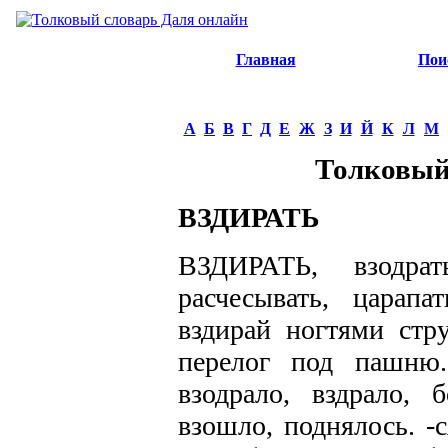
Главная
Пои
А
Б
В
Г
Д
Е
Ж
З
И
Й
К
Л
М
Толковый
ВЗДИРАТЬ
ВЗДИРАТЬ, взодра
расчесывать, царап
вздирай ногтями стру
перелог под пашню.
взодрало, вздрало, 
взошло, поднялось. -с