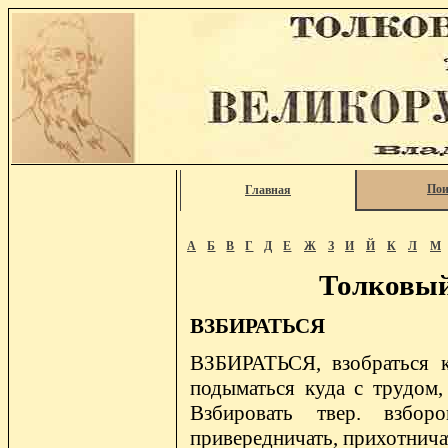
Пои
Главная
А
Б
В
Г
Д
Е
Ж
З
И
Й
К
Л
М
Толковый
ВЗБИРАТЬСЯ
ВЗБИРАТЬСЯ, взобраться ку
подыматься куда с трудом, 
Взбировать твер. взборо
привередничать, прихотнича