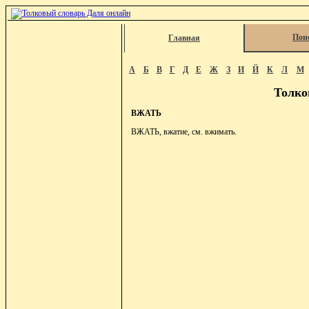
Пои
Главная
А
Б
В
Г
Д
Е
Ж
З
И
Й
К
Л
М
Толко
ВЖАТЬ
ВЖАТЬ, вжатие, см. вжимать.