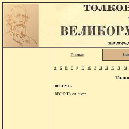
Пои
Главная
А
Б
В
Г
Д
Е
Ж
З
И
Й
К
Л
М
Толко
ВЕСНУТЬ
ВЕСНУТЬ, см. висеть.