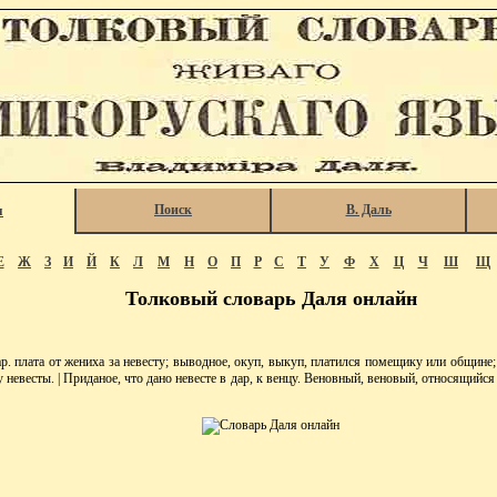
Поиск
В. Даль
я
Е
Ж
З
И
Й
К
Л
М
Н
О
П
Р
С
Т
У
Ф
Х
Ц
Ч
Ш
Щ
Толковый словарь Даля онлайн
р. плата от жениха за невесту; выводное, окуп, выкуп, платился помещику или общине; 
у невесты. | Приданое, что дано невесте в дар, к венцу. Веновный, веновый, относящийся 