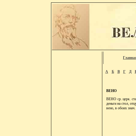
Главна
А
Б
В
Г
Д
ВЕНО
ВЕНО ср. церк. ста
деньги на стол, отц
вено, в обоих знач.