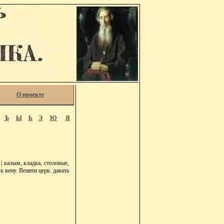
О проекте
Ъ
Ы
Ь
Э
Ю
Я
| калым, кладка, столовые,
к вену. Венити церк. давать