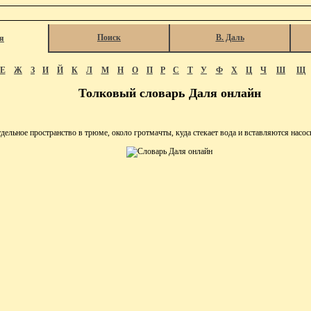
Поиск
В. Даль
я
Е
Ж
З
И
Й
К
Л
М
Н
О
П
Р
С
Т
У
Ф
Х
Ц
Ч
Ш
Щ
Толковый словарь Даля онлайн
дельное пространство в трюме, около гротмачты, куда стекает вода и вставляются насосы