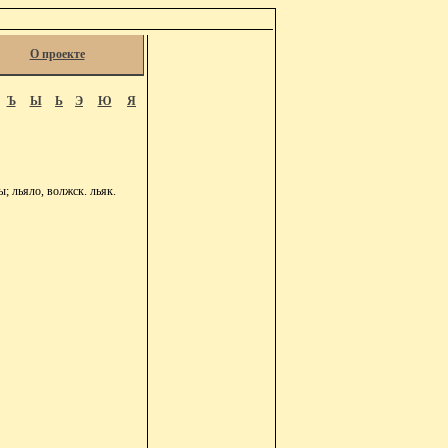
О проекте
Ъ
Ы
Ь
Э
Ю
Я
; льяло, волжск. льяк.