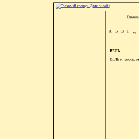
Главна
А
Б
В
Г
Д
ВЕЛЬ
ВЕЛЬ м. морск. от