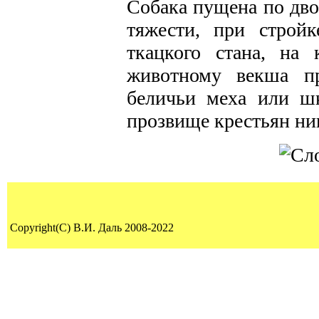
Собака пущена по дво
тяжести, при строй
ткацкого стана, на
животному векша пр
беличьи меха или ш
прозвище крестьян ник
Copyright(C) В.И. Даль 2008-2022