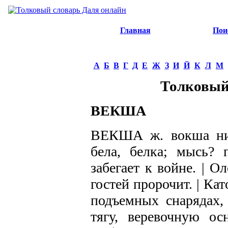
Главная
Пои
А
Б
В
Г
Д
Е
Ж
З
И
Й
К
Л
М
Толковый
ВЕКША
ВЕКША ж. вокша ниж.
бела, белка; мысь? 
забегает к войне. | О
гостей пророчит. | Ка
подъемных снарядах, 
тягу, веревочную ос