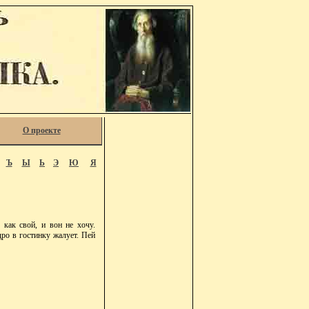
О проекте
Ъ
Ы
Ь
Э
Ю
Я
 как свой, и вон не хочу.
едро в гостинку жалует. Пей