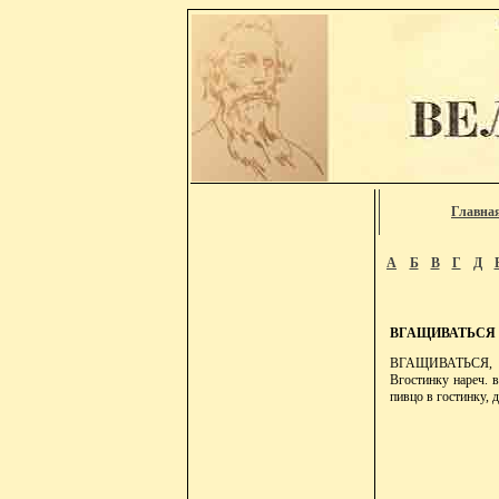
Главна
А
Б
В
Г
Д
ВГАЩИВАТЬСЯ
ВГАЩИВАТЬСЯ, вгос
Вгостинку нареч. в
пивцо в гостинку, 