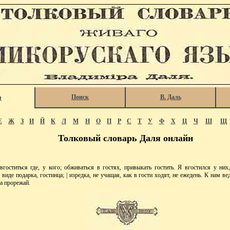
Поиск
В. Даль
я
Е
Ж
З
И
Й
К
Л
М
Н
О
П
Р
С
Т
У
Ф
Х
Ц
Ч
Ш
Щ
Толковый словарь Даля онлайн
титься где, у кого; обживаться в гостях, привыкать гостить. Я вгостился у них,
 виде подарка, гостинца; | изредка, не учащая, как в гости ходят, не ежедень. К нам в
да прорежай.