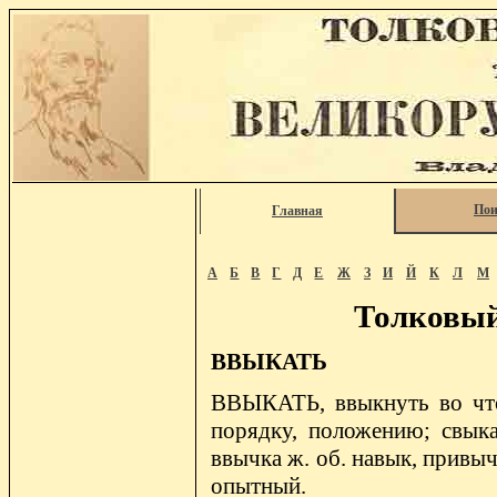
Пои
Главная
А
Б
В
Г
Д
Е
Ж
З
И
Й
К
Л
М
Толковый
ВВЫКАТЬ
ВВЫКАТЬ, ввыкнуть во что
порядку, положению; свыка
ввычка ж. об. навык, привы
опытный.