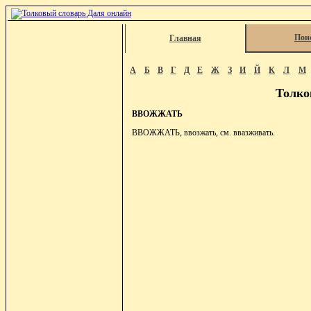
Пои
Главная
А
Б
В
Г
Д
Е
Ж
З
И
Й
К
Л
М
Толко
ВВОЖЖАТЬ
ВВОЖЖАТЬ, ввозжать, см. ввазживать.