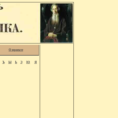
О проекте
Ъ
Ы
Ь
Э
Ю
Я