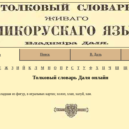
Поиск
В. Даль
я
Е
Ж
З
И
Й
К
Л
М
Н
О
П
Р
С
Т
У
Ф
Х
Ц
Ч
Ш
Щ
Толковый словарь Даля онлайн
адшая из фигур, в игральных картах; холоп, хлап, халуй, хам.