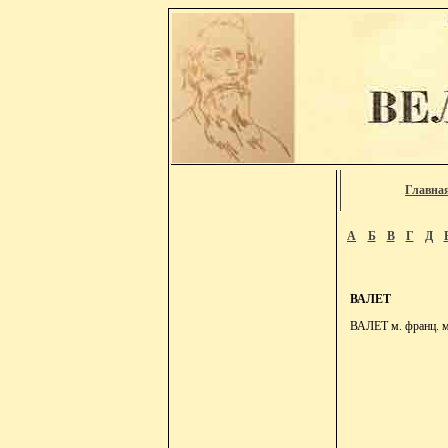
Главна
А
Б
В
Г
Д
ВАЛЕТ
ВАЛЕТ м. франц. мл