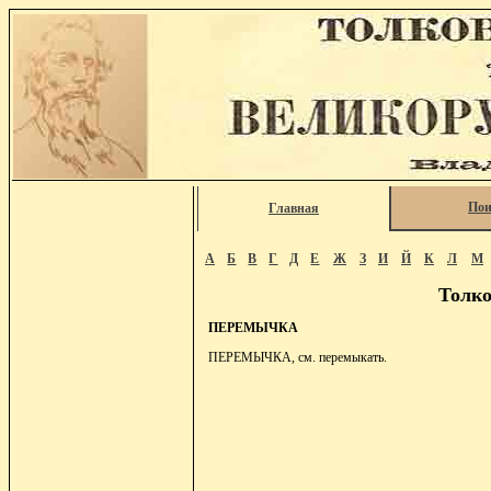
Пои
Главная
А
Б
В
Г
Д
Е
Ж
З
И
Й
К
Л
М
Толко
ПЕРЕМЫЧКА
ПЕРЕМЫЧКА, см. перемыкать.