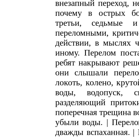
внезапный переход, н
почему в острых бо
третьи, седьмые 
переломными, критич
действии, в мыслях ч
иному. Перелом поста
ребят накрывают реш
они слышали перело
локоть, колено, крут
воды, водопуск, с
разделяющий притоки
поперечная трещина в
убыли воды. | Перело
дважды вспаханная. |