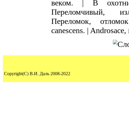
веком. | В охотни
Переломчивый, из
Переломок, отломок
canescens. | Androsace,
Copyright(C) В.И. Даль 2008-2022