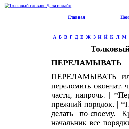
Главная
Пои
А
Б
В
Г
Д
Е
Ж
З
И
Й
К
Л
М
Толковый
ПЕРЕЛАМЫВАТЬ
ПЕРЕЛАМЫВАТЬ или 
переломить окончат. ч
части, напрочь. | *П
прежний порядок. | *
делать по-своему. 
начальник все порядк