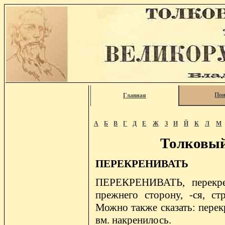
Пои
Главная
А
Б
В
Г
Д
Е
Ж
З
И
Й
К
Л
М
Толковый
ПЕРЕКРЕНИВАТЬ
ПЕРЕКРЕНИВАТЬ, перекрен
прежнего сторону, -ся, стр
Можно также сказать: перек
вм. накренилось.