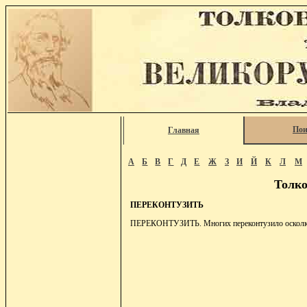
Пои
Главная
А
Б
В
Г
Д
Е
Ж
З
И
Й
К
Л
М
Толко
ПЕРЕКОНТУЗИТЬ
ПЕРЕКОНТУЗИТЬ. Многих переконтузило осколк