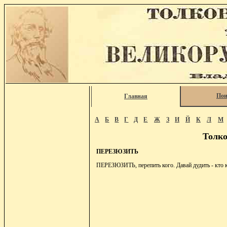
Пои
Главная
А
Б
В
Г
Д
Е
Ж
З
И
Й
К
Л
М
Толко
ПЕРЕЗЮЗИТЬ
ПЕРЕЗЮЗИТЬ, перепить кого. Давай дудить - кто к