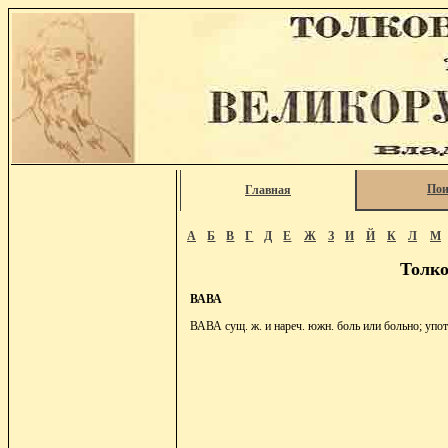
Пои
Главная
А
Б
В
Г
Д
Е
Ж
З
И
Й
К
Л
М
Толко
ВАВА
ВАВА сущ. ж. и нареч. южн. боль или больно; упо