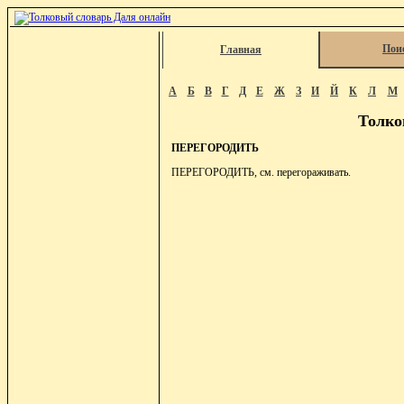
Пои
Главная
А
Б
В
Г
Д
Е
Ж
З
И
Й
К
Л
М
Толко
ПЕРЕГОРОДИТЬ
ПЕРЕГОРОДИТЬ, см. перегораживать.