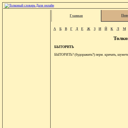
Пои
Главная
А
Б
В
Г
Д
Е
Ж
З
И
Й
К
Л
М
Толко
БЫТОРИТЬ
БЫТОРИТЬ? (будоражить?) перм. кричать, шуметь