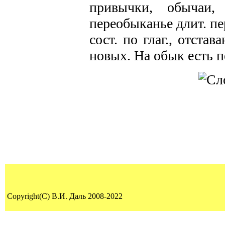
привычки, обычаи,
переобыканье длит. пе
сост. по глаг., отста
новых. На обык есть п
Copyright(C) В.И. Даль 2008-2022