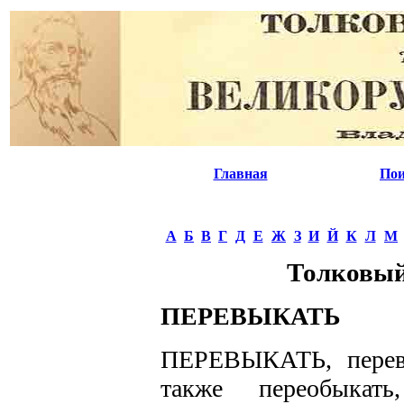
Главная
Пои
А
Б
В
Г
Д
Е
Ж
З
И
Й
К
Л
М
Толковый
ПЕРЕВЫКАТЬ
ПЕРЕВЫКАТЬ, перевы
также переобыкать