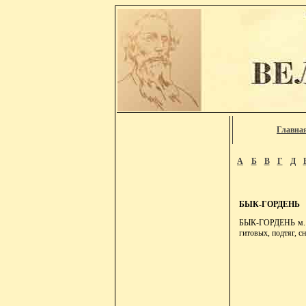
Главна
А
Б
В
Г
Д
БЫК-ГОРДЕНЬ
БЫК-ГОРДЕНЬ м. мо
гитовых, подтяг, с