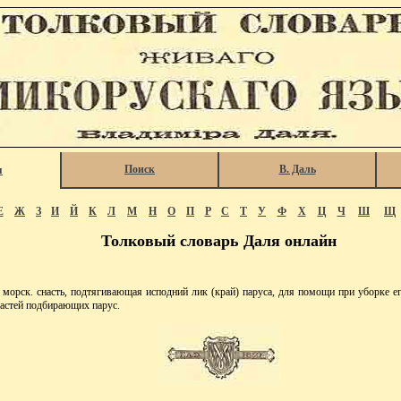
Поиск
В. Даль
я
Е
Ж
З
И
Й
К
Л
М
Н
О
П
Р
С
Т
У
Ф
Х
Ц
Ч
Ш
Щ
Толковый словарь Даля онлайн
рск. снасть, подтягивающая исподний лик (край) паруса, для помощи при уборке ег
настей подбирающих парус.