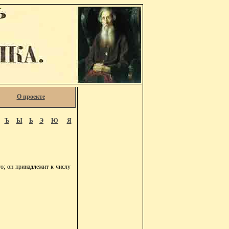
О проекте
Ъ
Ы
Ь
Э
Ю
Я
о; он принадлежит к числу