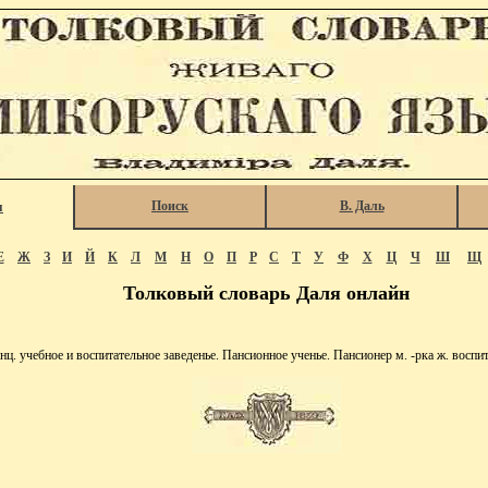
Поиск
В. Даль
я
Е
Ж
З
И
Й
К
Л
М
Н
О
П
Р
С
Т
У
Ф
Х
Ц
Ч
Ш
Щ
Толковый словарь Даля онлайн
учебное и воспитательное заведенье. Пансионное ученье. Пансионер м. -рка ж. воспит