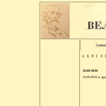
Главна
А
Б
В
Г
Д
ПАНСИОН
ПАНСИОН м. франц. 