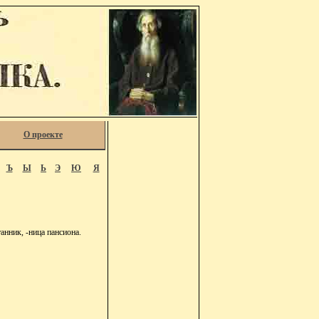
О проекте
Ъ
Ы
Ь
Э
Ю
Я
анник, -ница пансиона.