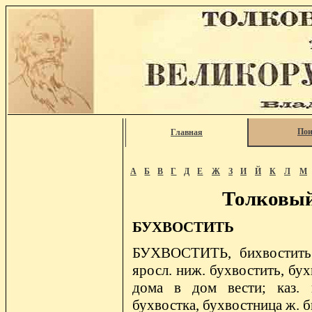
Пои
Главная
А
Б
В
Г
Д
Е
Ж
З
И
Й
К
Л
М
Толковый
БУХВОСТИТЬ
БУХВОСТИТЬ, бихвостить т
яросл. ниж. бухвостить, бух
дома в дом вести; каз. в
бухвостка, бухвостница ж. б