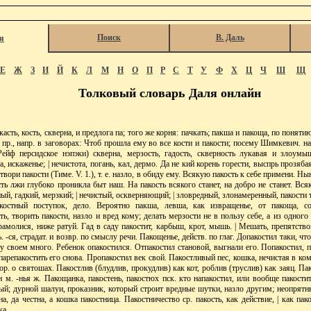
Поиск
В. Даль
я
Е
Ж
З
И
Й
К
Л
М
Н
О
П
Р
С
Т
У
Ф
Х
Ц
Ч
Ш
Щ
Толковый словарь Даля онлайн
сть, кость, скверна, и предлога па; того же корня: пачкать; пакша и пакоща, по понятию
 пр., напр. в заговорах: Чтоб прошла ему во все кости и пакости; посему Шимкевич. 
Рейф персидское нэпэки) скверна, мерзость, гадость, скверность лукавая и злоумы
, искаженье; | нечистота, погань, кал, дермо. Да не кий корень горести, выспрь прозябая
 твори пакости (Тиме. V. 1.), т. е. назло, в обиду ему. Всякую пакость к себе примени. Ны
ть лжи глубоко проникла быт наш. На пакость всякого станет, на добро не станет. Всяк
ый, гадкий, мерзкий; | нечистый, оскверняющий; | зловредный, злонамеренный, пакости
акостный поступок, дело. Вероятно пакша, левша, как извращенье, от пакоща, со
ать, творить пакости, назло и вред кому; делать мерзости не в пользу себе, а из одного
рамолися, ниже ратуй. Гад в саду пакостит, карбыш, крот, мышь. | Мешать, препятствов
. -ся, страдат. и возвр. по смыслу речи. Пакощенье, действ. по глаг. Допакостил таки, чт
у своем много. Ребенок опакостился. Отпакостил становой, выгнали его. Попакостил, 
арепакостить его снова. Пропакостил век свой. Пакостливый пес, кошка, нечистая в комна
вор. о святошах. Пакостлив (блудлив, прокудлив) как кот, роблив (труслив) как заяц. Пак
н м. -нья ж. Пакощанка, пакостень, пакостюх пск. кто напакостил, или вообще пакостит
й; дурной шалуи, проказник, который строит вредные шутки, назло другим; неопрятны
а, да честна, а кошка пакостница. Пакостничество ср. пакость, как действие, | как пакос
ка.