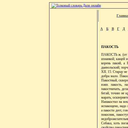
Главна
А
Б
В
Г
Д
ПАКОСТЬ
ПАКОСТЬ ж. (от ка
изнанкой; кащей и
корень пакий, а 
дьявольский; порча
XII. 15. Старцу не
добра мало. Пакос
Пакостный, скверн
южн. пакость, п
пакостничать, дел
бегай, точию не к
марать, осквернять
Напакостил на век
испакощено, надо п
а пакости деет, го
покосник, пакосту
недоброжелательны
Собака, хоть поган
свойство пакостни