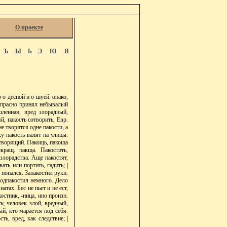
О проекте
Ъ
Ы
Ь
Э
Ю
Я
 о десной и о шуей. опако,
напрасно принял небывалый
шленная, вред злорадный,
й, пакость сотворить, Евр.
не творятся одне пакости, а
у пакость валят на улицы.
 творящий. Пакощь, пакоща
кращ. пакща. Пакостить,
 злорадства. Аще пакостят,
ать или портить, гадить; |
о попался. Запакостил руки.
подпакостил немного. Дело
тах. Бес не пьет и не ест,
остник, -ница, ино произн.
ь; человек злой, вредный,
й, кто марается под себя.
ть, вред, как следствие; |