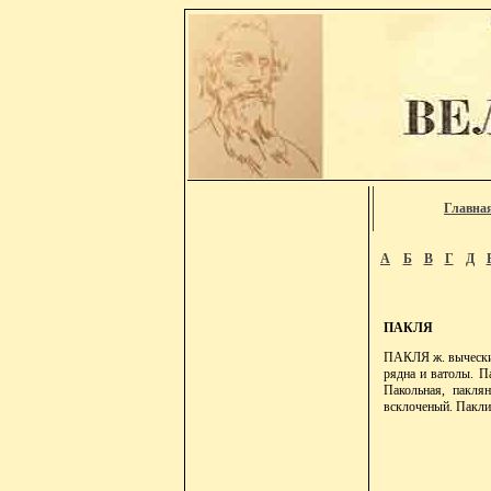
Главна
А
Б
В
Г
Д
ПАКЛЯ
ПАКЛЯ ж. вычески, 
рядна и ватолы. Па
Пакольная, пакля
всклоченый. Паклит