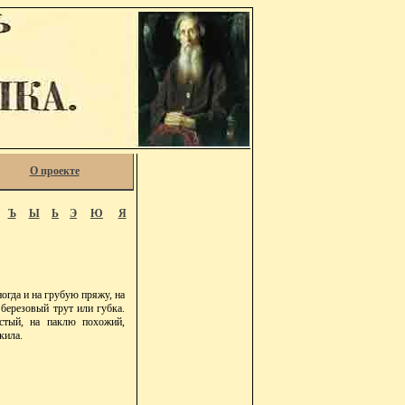
О проекте
Ъ
Ы
Ь
Э
Ю
Я
ногда и на грубую пряжу, на
 березовый трут или губка.
истый, на паклю похожий,
кила.