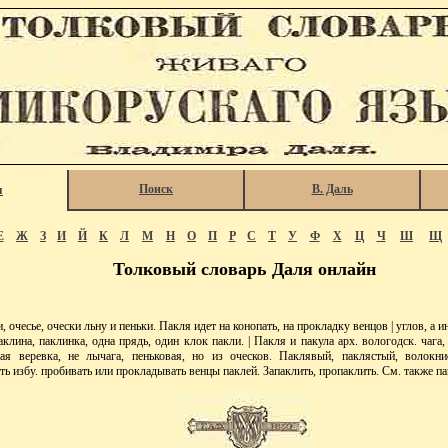
Поиск
В. Даль
я
Е
Ж
З
И
Й
К
Л
М
Н
О
П
Р
С
Т
У
Ф
Х
Ц
Ч
Ш
Щ
Толковый словарь Даля онлайн
очесье, очески льну и пеньки. Пакля идет на конопать, на прокладку венцов | углов, а и
клина, паклинка, одна прядь, один клок пакли. | Пакля и пакула арх. вологодск. чага,
ная веревка, не лычага, пеньковая, но из оческов. Паклявый, паклястый, волокн
ь избу. пробивать или прокладывать венцы паклей. Запаклить, пропаклить. См. также па