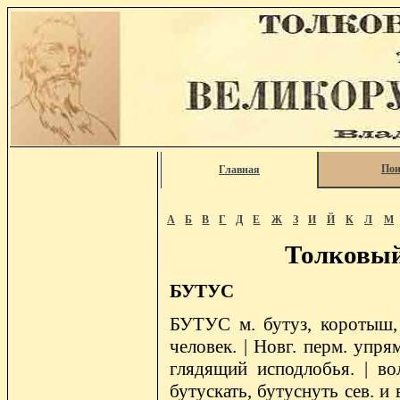
Пои
Главная
А
Б
В
Г
Д
Е
Ж
З
И
Й
К
Л
М
Толковый
БУТУС
БУТУС м. бутуз, коротыш,
человек. | Новг. перм. упря
глядящий исподлобья. | вол
бутускать, бутуснуть сев. и 