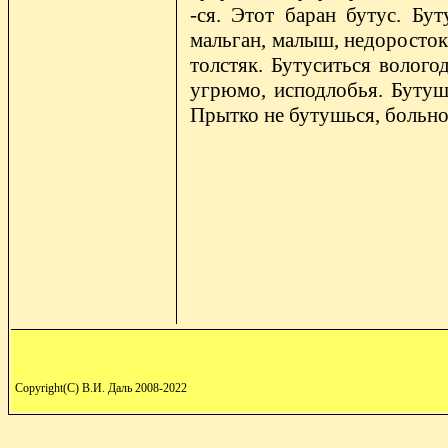
-ся. Этот баран бутус. Бу
мальган, малыш, недоросток,
толстяк. Бутуситься вологод
угрюмо, исподлобья. Бутуши
Прытко не бутушься, больно 
Copyright(C) В.И. Даль 2008-2022