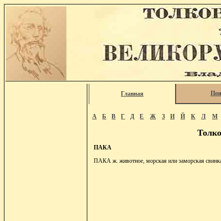
Пои
Главная
А
Б
В
Г
Д
Е
Ж
З
И
Й
К
Л
М
Толко
ПАКА
ПАКА ж. животное, морская или заморская свинка,