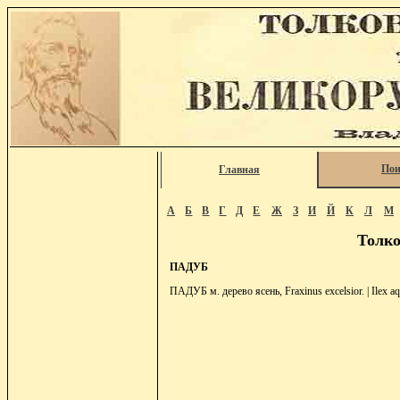
Пои
Главная
А
Б
В
Г
Д
Е
Ж
З
И
Й
К
Л
М
Толко
ПАДУБ
ПАДУБ м. дерево ясень, Fraxinus excelsior. | Ilex a