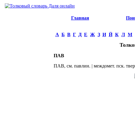
Главная
Пои
А
Б
В
Г
Д
Е
Ж
З
И
Й
К
Л
М
Толко
ПАВ
ПАВ, см. павлин. | междомет. пск. твер.